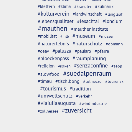
#klettern
#klima
#kulinarik
#kraeuter
#kulturverein
#landwirtschaft
#langlauf
#lebensqualitaet
#lesachtal
#loncium
#mauthen
#mautheninstitute
#museum
#mobilität
#mussen
#mtb
#naturschutz
#naturerlebnis
#obmann
#paluzza
#oeav
#pfarre
#paularo
#ploeckenpass
#raumplanung
#senzaconfine
#religion
#sepp
#risiken
#suedalpenraum
#slowfood
#timau
#tischlbong
#tolmezzo
#tourenski
#tourismus
#tradition
#umweltschutz
#verkehr
#viaiuliaaugusta
#windindustrie
#zuversicht
#zollnersee