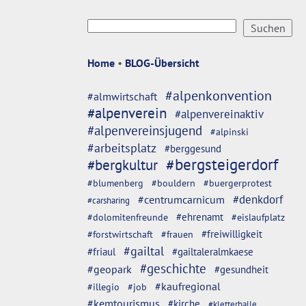
Home
•
BLOG-Übersicht
#alpenkonvention
#almwirtschaft
#alpenverein
#alpenvereinaktiv
#alpenvereinsjugend
#alpinski
#arbeitsplatz
#berggesund
#bergsteigerdorf
#bergkultur
#blumenberg
#bouldern
#buergerprotest
#denkdorf
#centrumcarnicum
#carsharing
#dolomitenfreunde
#ehrenamt
#eislaufplatz
#freiwilligkeit
#forstwirtschaft
#frauen
#gailtal
#friaul
#gailtaleralmkaese
#geschichte
#geopark
#gesundheit
#kaufregional
#illegio
#job
#kemtourismus
#kirche
#kletterhalle