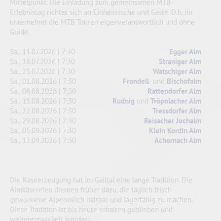
Mittelpunkt. Die Einladung zum gemeinsamen MTB-
Erlebnistag richtet sich an Einheimische und Gäste. D.h. ihr
unternehmt die MTB Touren eigenverantwortlich und ohne
Guide.
Sa., 11.07.2026 | 7:30
Egger Alm
Sa., 18.07.2026 | 7:30
Straniger Alm
Sa., 25.07.2026 | 7:30
Watschiger Alm
Sa., 01.08.2026 | 7:30
Frondell
- und
Bischofalm
Sa., 08.08.2026 | 7:30
Rattendorfer Alm
Sa., 15.08.2026 | 7:30
Rudnig
und
Tröpolacher Alm
Sa., 22.08.2026 | 7:30
Tressdorfer Alm
Sa., 29.08.2026 | 7:30
Reisacher Jochalm
Sa., 05.09.2026 | 7:30
Klein Kordin Alm
Sa., 12.09.2026 | 7:30
Achornach Alm
Die Käseerzeugung hat im Gailtal eine lange Tradition. Die
Almkäsereien dienten früher dazu, die täglich frisch
gewonnene Alpenmilch haltbar und lagerfähig zu machen.
Diese Tradition ist bis heute erhalten geblieben und
weiterentwickelt worden.