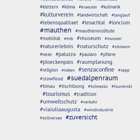
#klettern
#klima
#kulinarik
#kraeuter
#kulturverein
#landwirtschaft
#langlauf
#lebensqualitaet
#lesachtal
#loncium
#mauthen
#mautheninstitute
#museum
#mobilität
#mussen
#mtb
#naturschutz
#naturerlebnis
#obmann
#paluzza
#oeav
#pfarre
#paularo
#ploeckenpass
#raumplanung
#senzaconfine
#religion
#sepp
#risiken
#suedalpenraum
#slowfood
#timau
#tischlbong
#tolmezzo
#tourenski
#tourismus
#tradition
#umweltschutz
#verkehr
#viaiuliaaugusta
#windindustrie
#zuversicht
#zollnersee