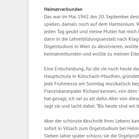
Heimatverbunden
Das war im Mai 1942. Am 20. September dessel
spielen, damals noch auf dem Harmonium. "An 
jeden Tag geübt und meine Mutter hat mich b
dann in die Lehrerbildungsanstalt nach Klag
Orgelstudium in Wien zu absolvieren, wollte s
heimatverbunden und wollte zu meinen Eltern,
Eine Entscheidung, für die sie noch heute da
Hauptschule in Kötschach-Mauthen, gründete
jede Frühmesse am Sonntag musikalisch begle
Franziskanerpater Richard kennen, von dem si
hat gesagt, ich sei zu alt dafür. Aber von die
sagt sie und lacht dabei. "Bis heute sind wir 
Aber der schönste Abschnitt ihres Lebens ka
sofort in Villach zum Orgelstudium bei Hel
Sieben Jahre später schloss sie die Orgelpr