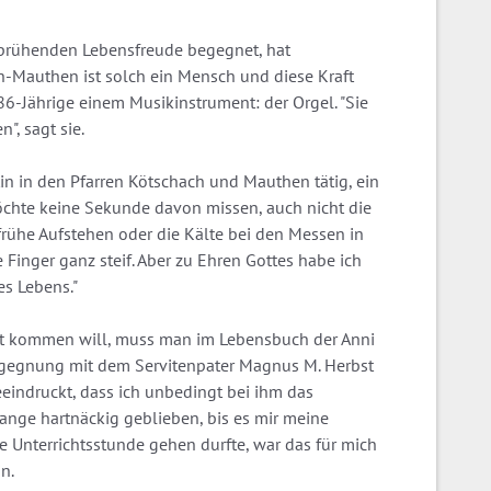
prühenden Lebensfreude begegnet, hat
h-Mauthen ist solch ein Mensch und diese Kraft
 86-Jährige einem Musikinstrument: der Orgel. "Sie
", sagt sie.
stin in den Pfarren Kötschach und Mauthen tätig, ein
öchte keine Sekunde davon missen, auch nicht die
 frühe Aufstehen oder die Kälte bei den Messen in
inger ganz steif. Aber zu Ehren Gottes habe ich
es Lebens."
t kommen will, muss man im Lebensbuch der Anni
Begegnung mit dem Servitenpater Magnus M. Herbst
beeindruckt, dass ich unbedingt bei ihm das
lange hartnäckig geblieben, bis es mir meine
ste Unterrichtsstunde gehen durfte, war das für mich
n.