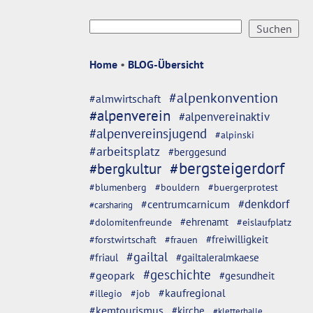
Home
•
BLOG-Übersicht
#alpenkonvention
#almwirtschaft
#alpenverein
#alpenvereinaktiv
#alpenvereinsjugend
#alpinski
#arbeitsplatz
#berggesund
#bergsteigerdorf
#bergkultur
#blumenberg
#bouldern
#buergerprotest
#denkdorf
#centrumcarnicum
#carsharing
#dolomitenfreunde
#ehrenamt
#eislaufplatz
#freiwilligkeit
#forstwirtschaft
#frauen
#gailtal
#friaul
#gailtaleralmkaese
#geschichte
#geopark
#gesundheit
#kaufregional
#illegio
#job
#kemtourismus
#kirche
#kletterhalle