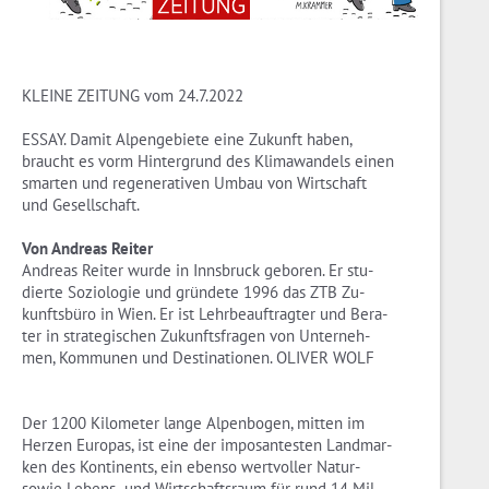
KLEINE ZEITUNG vom 24.7.2022
ESSAY. Damit Al­pen­ge­bie­te eine Zu­kunft haben,
braucht es vorm Hin­ter­grund des Kli­ma­wan­dels einen
smar­ten und re­ge­ne­ra­ti­ven Umbau von Wirt­schaft
und Ge­sell­schaft.
Von An­dre­as Rei­ter
An­dre­as Rei­ter wurde in Inns­bruck ge­bo­ren. Er stu­
dier­te So­zio­lo­gie und grün­de­te 1996 das ZTB Zu­
kunfts­bü­ro in Wien. Er ist Lehr­be­auf­trag­ter und Be­ra­
ter in stra­te­gi­schen Zu­kunfts­fra­gen von Un­ter­neh­
men, Kom­mu­nen und De­sti­na­tio­nen. OLI­VER WOLF
Der 1200 Ki­lo­me­ter lange Al­pen­bo­gen, mit­ten im
Her­zen Eu­ro­pas, ist eine der im­po­san­tes­ten Land­mar­
ken des Kon­ti­nents, ein eben­so wert­vol­ler Na­tur-
sowie Le­bens- und Wirt­schafts­raum für rund 14 Mil­