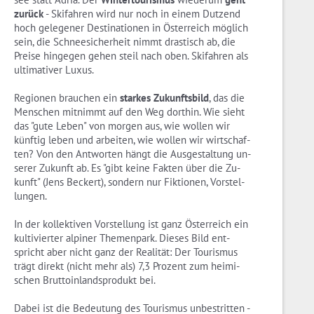
zu­rück
- Ski­fah­ren wird nur noch in einem Dut­zend
hoch ge­le­ge­ner De­sti­na­tio­nen in Ös­ter­reich mög­lich
sein, die Schnee­si­cher­heit nimmt dras­tisch ab, die
Prei­se hin­ge­gen gehen steil nach oben. Ski­fah­ren als
ul­ti­ma­ti­ver Luxus.
Regio­nen brau­chen ein
star­kes Zu­kunfts­bild
, das die
Men­schen mit­nimmt auf den Weg dort­hin. Wie sieht
das "gute Leben" von mor­gen aus, wie wol­len wir
künf­tig leben und ar­bei­ten, wie wol­len wir wirt­schaf­
ten? Von den Ant­wor­ten hängt die Aus­ge­stal­tung un­
se­rer Zu­kunft ab. Es "gibt keine Fak­ten über die Zu­
kunft" (Jens Be­ckert), son­dern nur Fik­tio­nen, Vor­stel­
lun­gen.
In der kol­lek­ti­ven Vor­stel­lung ist ganz Ös­ter­reich ein
kul­ti­vier­ter al­pi­ner The­men­park. Die­ses Bild ent­
spricht aber nicht ganz der Rea­li­tät: Der Tou­ris­mus
trägt di­rekt (nicht mehr als) 7,3 Pro­zent zum hei­mi­
schen Brut­to­in­lands­pro­dukt bei.
Dabei ist die Be­deu­tung des Tou­ris­mus un­be­strit­ten -