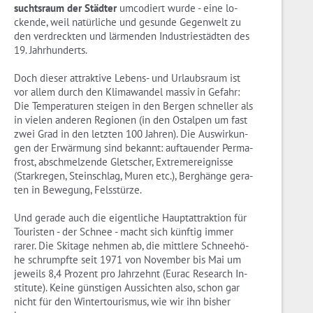
suchts­raum der Städ­ter
um­co­diert wurde - eine lo­
cken­de, weil na­tür­li­che und ge­sun­de Ge­gen­welt zu
den ver­dreck­ten und lär­men­den In­dus­trie­städ­ten des
19. Jahr­hun­derts.
Doch die­ser at­trak­ti­ve Le­bens- und Ur­laubs­raum ist
vor allem durch den Kli­ma­wan­del mas­siv in Ge­fahr:
Die Tem­pe­ra­tu­ren stei­gen in den Ber­gen schnel­ler als
in vie­len an­de­ren Re­gio­nen (in den Ost­al­pen um fast
zwei Grad in den letz­ten 100 Jah­ren). Die Aus­wir­kun­
gen der Er­wär­mung sind be­kannt: auf­tau­en­der Per­ma­
frost, ab­schmel­zen­de Glet­scher, Ex­tre­mer­eig­nis­se
(Stark­re­gen, Stein­schlag, Muren etc.), Berg­hän­ge ge­ra­
ten in Be­we­gung, Fels­stür­ze.
Und ge­ra­de auch die ei­gent­li­che Haupt­at­trak­ti­on für
Tou­ris­ten - der Schnee - macht sich künf­tig immer
rarer. Die Ski­ta­ge neh­men ab, die mitt­le­re Schnee­hö­
he schrumpf­te seit 1971 von No­vem­ber bis Mai um
je­weils 8,4 Pro­zent pro Jahr­zehnt (Eurac Re­se­arch In­
sti­tu­te). Keine güns­ti­gen Aus­sich­ten also, schon gar
nicht für den Win­ter­tou­ris­mus, wie wir ihn bis­her