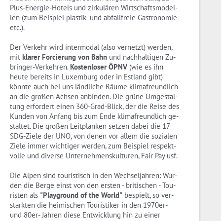
Plus-En­er­gie-Ho­tels und zir­ku­lä­ren Wirt­schafts­mo­del­
len (zum Bei­spiel plas­tik- und ab­fall­freie Gas­tro­no­mie
etc.).
Der Ver­kehr wird in­ter­mo­dal (also ver­netzt) wer­den,
mit
kla­rer For­cie­rung von Bahn
und nach­hal­ti­gen Zu­
brin­ger-Ver­keh­ren.
Kos­ten­lo­ser ÖPNV
(wie es ihn
heute be­reits in Lu­xem­burg oder in Est­land gibt)
könn­te auch bei uns länd­li­che Räume kli­ma­freund­lich
an die gro­ßen Ach­sen an­bin­den. Die grüne Um­ge­stal­
tung er­for­dert einen 360-Grad-Blick, der die Reise des
Kun­den von An­fang bis zum Ende kli­ma­freund­lich ge­
stal­tet. Die gro­ßen Leit­plan­ken set­zen dabei die 17
SDG-Zie­le der UNO, von denen vor allem die so­zia­len
Ziele immer wich­ti­ger wer­den, zum Bei­spiel re­spekt­
vol­le und di­ver­se Un­ter­neh­mens­kul­tu­ren, Fair Pay usf.
Die Alpen sind tou­ris­tisch in den Wech­sel­jah­ren: Wur­
den die Berge einst von den ers­ten - bri­ti­schen - Tou­
ris­ten als
"Play­ground of the World"
be­spielt, so ver­
stärk­ten die hei­mi­schen Tou­ris­ti­ker in den 1970er-
und 80er- Jah­ren diese Ent­wick­lung hin zu einer