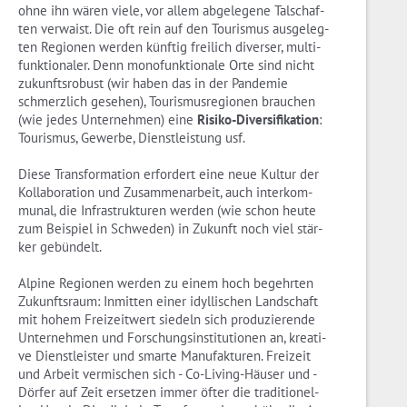
ohne ihn wären viele, vor allem ab­ge­le­ge­ne Tal­schaf­
ten ver­waist. Die oft rein auf den Tou­ris­mus aus­ge­leg­
ten Re­gio­nen wer­den künf­tig frei­lich di­ver­ser, mul­ti­
funk­tio­na­ler. Denn mo­n­o­funk­tio­na­le Orte sind nicht
zu­kunfts­ro­bust (wir haben das in der Pan­de­mie
schmerz­lich ge­se­hen), Tou­ris­mus­re­gio­nen brau­chen
(wie jedes Un­ter­neh­men) eine
Ri­si­ko-Di­ver­si­fi­ka­ti­on
:
Tou­ris­mus, Ge­wer­be, Dienst­leis­tung usf.
Diese Trans­for­ma­ti­on er­for­dert eine neue Kul­tur der
Kol­la­bo­ra­ti­on und Zu­sam­men­ar­beit, auch in­ter­kom­
mu­nal, die In­fra­struk­tu­ren wer­den (wie schon heute
zum Bei­spiel in Schwe­den) in Zu­kunft noch viel stär­
ker ge­bün­delt.
Al­pi­ne Re­gio­nen wer­den zu einem hoch be­gehr­ten
Zu­kunfts­raum: In­mit­ten einer idyl­li­schen Land­schaft
mit hohem Frei­zeit­wert sie­deln sich pro­du­zie­ren­de
Un­ter­neh­men und For­schungs­in­sti­tu­tio­nen an, krea­ti­
ve Dienst­leis­ter und smar­te Ma­nu­fak­tu­ren. Frei­zeit
und Ar­beit ver­mi­schen sich - Co-Li­ving-Häu­ser und -
Dör­fer auf Zeit er­set­zen immer öfter die tra­di­tio­nel­