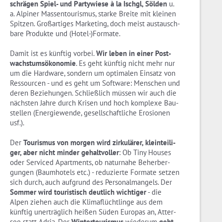
schrä­gen Spiel- und Par­ty­wie­se à la Ischgl, Söl­den
u.
a. Al­pi­ner Mas­sen­tou­ris­mus, star­ke Brei­te mit klei­nen
Spit­zen. Groß­ar­ti­ges Mar­ke­ting, doch meist aus­tausch­
ba­re Pro­duk­te und (Ho­tel-)For­ma­te.
Damit ist es künf­tig vor­bei.
Wir leben in einer Post­
wachs­tums­öko­no­mie
. Es geht künf­tig nicht mehr nur
um die Hard­ware, son­dern um op­ti­ma­len Ein­satz von
Res­sour­cen - und es geht um Soft­ware: Men­schen und
deren Be­zie­hun­gen. Schließ­lich müs­sen wir auch die
nächs­ten Jahre durch Kri­sen und hoch kom­ple­xe Bau­
stel­len (En­er­gie­wen­de, ge­sell­schaft­li­che Ero­sio­nen
usf.).
Der
Tou­ris­mus von mor­gen wird zir­ku­lä­rer, klein­tei­li­
ger, aber nicht min­der ge­halt­vol­ler
: Ob Tiny Hou­ses
oder Ser­viced Apart­ments, ob na­tur­na­he Be­her­ber­
gun­gen (Baum­ho­tels etc.) - re­du­zier­te For­ma­te set­zen
sich durch, auch auf­grund des Per­so­nal­man­gels. Der
Som­mer wird tou­ris­tisch deut­lich wich­ti­ger
- die
Alpen zie­hen auch die Kli­ma­flücht­lin­ge aus dem
künf­tig un­er­träg­lich hei­ßen Süden Eu­ro­pas an, At­ter­
see statt Adria. Der
Win­ter­tou­ris­mus
wie­der­um
geht