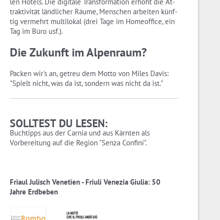
len Ho­tels. Die di­gi­ta­le Trans­for­ma­ti­on er­höht die At­
trak­ti­vi­tät länd­li­cher Räume, Men­schen ar­bei­ten künf­
tig ver­mehrt mul­ti­lo­kal (drei Tage im Ho­me­of­fice, ein
Tag im Büro usf.).
Die Zu­kunft im Al­pen­raum?
Pa­cken wir's an, ge­treu dem Motto von Miles Davis:
"Spielt nicht, was da ist, son­dern was nicht da ist."
SOLLTEST DU LESEN:
Buchtipps aus der Carnia und aus Kärnten als
Vorbereitung auf die Region "Senza Confini".
Friaul Julisch Venetien - Friuli Venezia Giulia: 50
Jahre Erdbeben