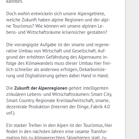
kann­ten.
Doch wohin ent­wi­ckeln sich un­se­re Al­pen­ge­bie­te,
wel­che Zu­kunft haben al­pi­ne Re­gio­nen und der al­pi­
ne Tou­ris­mus? Wie kön­nen wir un­se­re al­pi­nen Le­
bens- und Wirt­schafts­räu­me kri­sen­si­cher ge­stal­ten?
Die vor­ran­gigs­te Auf­ga­be ist der smar­te und re­ge­ne­
ra­ti­ve Umbau von Wirt­schaft und Ge­sell­schaft. Auf­
grund der er­höh­ten Ge­fähr­dung des Al­pen­raums in­
fol­ge des Kli­ma­wan­dels muss die­ser Umbau hier frei­
lich schnel­ler als an­ders­wo er­fol­gen, Dekar­bo­ni­sie­
rung und Di­gi­ta­li­sie­rung gehen dabei Hand in Hand.
Die
Zu­kunft der Al­pen­re­gio­nen
ge­hört in­tel­li­gen­ten
zir­ku­lä­ren Le­bens- und Wirt­schafts­räu­men: Smart City,
Smart Coun­try. Re­gio­na­le Kreis­lauf­wirt­schaft, smar­te,
de­zen­tra­le Pro­duk­ti­on (In­ter­net der Dinge, Fa­brik 4.0
usf.).
Ein star­ker Trei­ber in den Alpen ist der Tou­ris­mus, hier
fin­det in den nächs­ten Jah­ren eine ra­san­te Trans­for­
ma­ti­on hin zu kli­ma­ge­rech­ten Ski­ge­bie­ten statt, zu