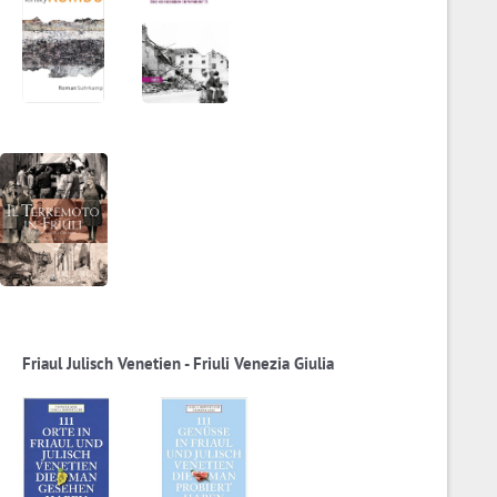
Friaul Julisch Venetien - Friuli Venezia Giulia