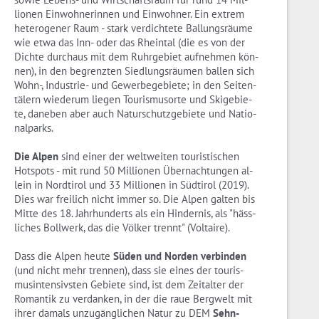
lio­nen Ein­woh­ne­rin­nen und Ein­woh­ner. Ein ex­trem
he­te­ro­ge­ner Raum - stark ver­dich­te­te Bal­lungs­räu­me
wie etwa das Inn- oder das Rhein­tal (die es von der
Dich­te durch­aus mit dem Ruhr­ge­biet auf­neh­men kön­
nen), in den be­grenz­ten Sied­lungs­räu­men bal­len sich
Wohn-, In­dus­trie- und Ge­wer­be­ge­bie­te; in den Sei­ten­
tä­lern wie­der­um lie­gen Tou­ris­mus­or­te und Ski­ge­bie­
te, da­ne­ben aber auch Na­tur­schutz­ge­bie­te und Na­tio­
nal­parks.
Die Alpen
sind einer der welt­wei­ten tou­ris­ti­schen
Hot­spots - mit rund 50 Mil­lio­nen Über­nach­tun­gen al­
lein in Nord­ti­rol und 33 Mil­lio­nen in Süd­ti­rol (2019).
Dies war frei­lich nicht immer so. Die Alpen gal­ten bis
Mitte des 18. Jahr­hun­derts als ein Hin­der­nis, als "häss­
li­ches Boll­werk, das die Völ­ker trennt" (Vol­taire).
Dass die Alpen heute
Süden und Nor­den ver­bin­den
(und nicht mehr tren­nen), dass sie eines der tou­ris­
mus­in­ten­sivs­ten Ge­bie­te sind, ist dem Zeit­al­ter der
Ro­man­tik zu ver­dan­ken, in der die raue Berg­welt mit
ihrer da­mals un­zu­gäng­li­chen Natur zu DEM
Sehn­