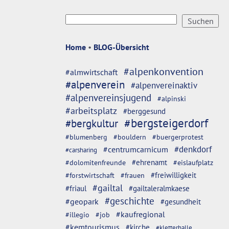
Home
•
BLOG-Übersicht
#alpenkonvention
#almwirtschaft
#alpenverein
#alpenvereinaktiv
#alpenvereinsjugend
#alpinski
#arbeitsplatz
#berggesund
#bergsteigerdorf
#bergkultur
#blumenberg
#bouldern
#buergerprotest
#denkdorf
#centrumcarnicum
#carsharing
#dolomitenfreunde
#ehrenamt
#eislaufplatz
#freiwilligkeit
#forstwirtschaft
#frauen
#gailtal
#friaul
#gailtaleralmkaese
#geschichte
#geopark
#gesundheit
#kaufregional
#illegio
#job
#kemtourismus
#kirche
#kletterhalle