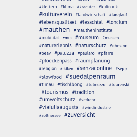
#klettern
#klima
#kulinarik
#kraeuter
#kulturverein
#landwirtschaft
#langlauf
#lebensqualitaet
#lesachtal
#loncium
#mauthen
#mautheninstitute
#museum
#mobilität
#mussen
#mtb
#naturschutz
#naturerlebnis
#obmann
#paluzza
#oeav
#pfarre
#paularo
#ploeckenpass
#raumplanung
#senzaconfine
#religion
#sepp
#risiken
#suedalpenraum
#slowfood
#timau
#tischlbong
#tolmezzo
#tourenski
#tourismus
#tradition
#umweltschutz
#verkehr
#viaiuliaaugusta
#windindustrie
#zuversicht
#zollnersee